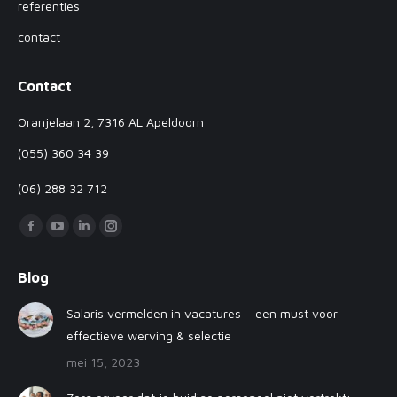
referenties
contact
Contact
Oranjelaan 2, 7316 AL Apeldoorn
(055) 360 34 39
(06) 288 32 712
Vind ons op:
Facebook
YouTube
Linkedin
Instagram
page
page
page
page
Blog
opens
opens
opens
opens
in
in
in
in
Salaris vermelden in vacatures – een must voor
new
new
new
new
effectieve werving & selectie
window
window
window
window
mei 15, 2023