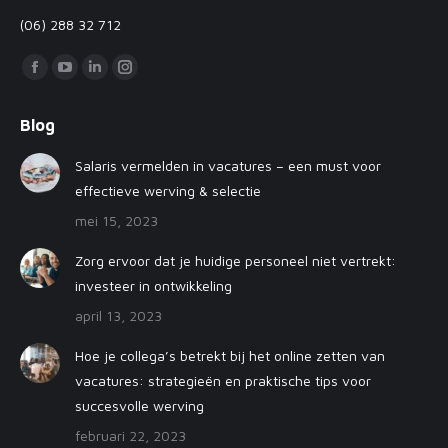
(06) 288 32 712
Vind ons op:
Facebook
YouTube
Linkedin
Instagram
page
page
page
page
Blog
opens
opens
opens
opens
in
in
in
in
Salaris vermelden in vacatures – een must voor
new
new
new
new
effectieve werving & selectie
window
window
window
window
mei 15, 2023
Zorg ervoor dat je huidige personeel niet vertrekt:
investeer in ontwikkeling
april 13, 2023
Hoe je collega’s betrekt bij het online zetten van
vacatures: strategieën en praktische tips voor
succesvolle werving
februari 22, 2023