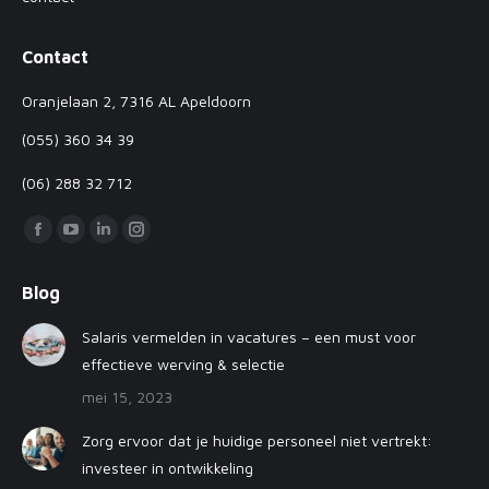
Contact
Oranjelaan 2, 7316 AL Apeldoorn
(055) 360 34 39
(06) 288 32 712
Vind ons op:
Facebook
YouTube
Linkedin
Instagram
page
page
page
page
Blog
opens
opens
opens
opens
in
in
in
in
Salaris vermelden in vacatures – een must voor
new
new
new
new
effectieve werving & selectie
window
window
window
window
mei 15, 2023
Zorg ervoor dat je huidige personeel niet vertrekt:
investeer in ontwikkeling