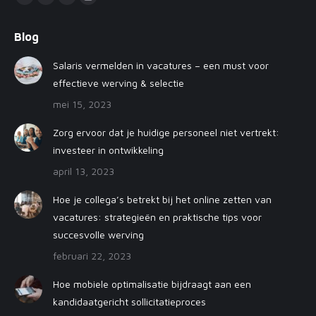
Facebook
YouTube
Linkedin
Instagram
page
page
page
page
Blog
opens
opens
opens
opens
in
in
in
in
Salaris vermelden in vacatures – een must voor
new
new
new
new
effectieve werving & selectie
window
window
window
window
mei 15, 2023
Zorg ervoor dat je huidige personeel niet vertrekt:
investeer in ontwikkeling
april 13, 2023
Hoe je collega’s betrekt bij het online zetten van
vacatures: strategieën en praktische tips voor
succesvolle werving
februari 22, 2023
Hoe mobiele optimalisatie bijdraagt aan een
kandidaatgericht sollicitatieproces