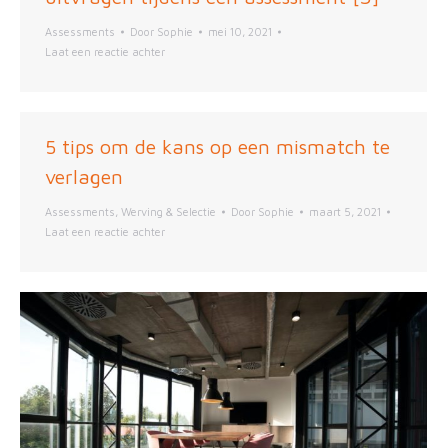
Assessments
Door
Sophie
mei 10, 2021
Laat een reactie achter
5 tips om de kans op een mismatch te
verlagen
Assessments
,
Werving & Selectie
Door
Sophie
maart 5, 2021
Laat een reactie achter