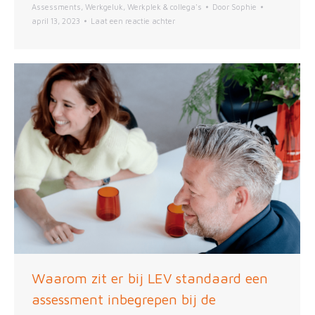
Assessments
,
Werkgeluk
,
Werkplek & collega's
Door
Sophie
april 13, 2023
Laat een reactie achter
Waarom zit er bij LEV standaard een
assessment inbegrepen bij de